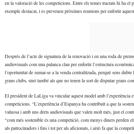
en la valoració de les competicions. Entre els temes tractats hi ha el 
exemple destacat, i es preveuen pròximes reunions per enfortir aquesta
Després de l’acte de signatura de la renovació i en una roda de prems
audiovisuals com una palanca clau per enfortir l’estructura econòmic
l’oportunitat de sumar-se a la venda centralitzada, perquè sens dubt
grans clubs, sinó també als que no tenen la sort de disputar grans co
El president de LaLiga va vincular aquest model amb l’experiència esp
competicions. “L’experiència d’Espanya ha contribuït a que la sosteni
valuosa i amb uns drets audiovisuals que valen molt més, just el cont
“com més sostenible és una competició, com menys diners perden els s
als patrocinadors i fins i tot per als aficionats, i això fa que la compet