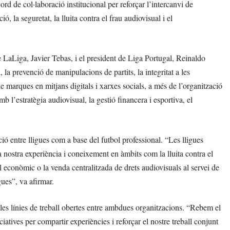
rd de col·laboració institucional per reforçar l’intercanvi de
, la seguretat, la lluita contra el frau audiovisual i el
de LaLiga, Javier Tebas, i el president de Liga Portugal, Reinaldo
 la prevenció de manipulacions de partits, la integritat a les
 marques en mitjans digitals i xarxes socials, a més de l’organització
mb l’estratègia audiovisual, la gestió financera i esportiva, el
ció entre lligues com a base del futbol professional. “Les lligues
nostra experiència i coneixement en àmbits com la lluita contra el
ol econòmic o la venda centralitzada de drets audiovisuals al servei de
gues”, va afirmar.
 les línies de treball obertes entre ambdues organitzacions. “Rebem el
iatives per compartir experiències i reforçar el nostre treball conjunt