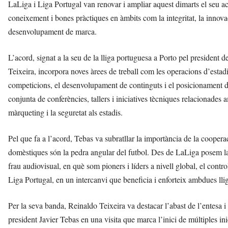
LaLiga i Liga Portugal van renovar i ampliar aquest dimarts el seu aco
r
a
coneixement i bones pràctiques en àmbits com la integritat, la innovació
a
desenvolupament de marca.
v
u
L’acord, signat a la seu de la lliga portuguesa a Porto pel president 
i
Teixeira, incorpora noves àrees de treball com les operacions d’estadi,
competicions, el desenvolupament de continguts i el posicionament de
conjunta de conferències, tallers i iniciatives tècniques relacionades a
màrqueting i la seguretat als estadis.
Pel que fa a l’acord, Tebas va subratllar la importància de la coopera
domèstiques són la pedra angular del futbol. Des de LaLiga posem la 
frau audiovisual, en què som pioners i líders a nivell global, el contr
Liga Portugal, en un intercanvi que beneficia i enforteix ambdues lli
Per la seva banda, Reinaldo Teixeira va destacar l’abast de l’entesa i
president Javier Tebas en una visita que marca l’inici de múltiples inic