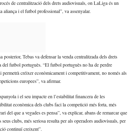
procés de centralització dels drets audiovisuals, on LaLiga és un
 aliança i el futbol professional”, va assenyalar.
a posterior, Tebas va defensar la venda centralitzada dels drets
a del futbol portuguès. “El futbol portuguès no ha de perdre
e li permetrà créixer econòmicament i competitivament, no només als
mpeticions europees”, va afirmar.
anyola i el seu impacte en l’estabilitat financera de les
bilitat econòmica dels clubs faci la competició més forta, més
rari del que a vegades es pensa”, va explicar, abans de remarcar que
eus clubs, més seriosa resulta per als operadors audiovisuals, per
ició continuï creixent”.