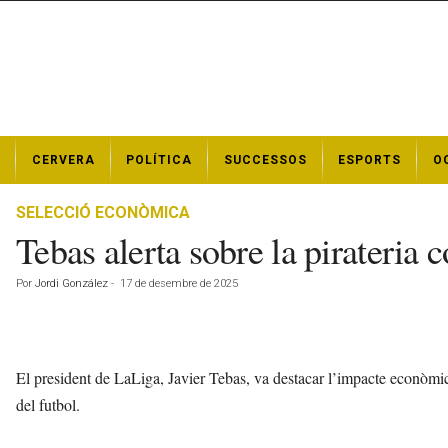
N
CERVERA
POLÍTICA
SUCCESSOS
ESPORTS
O
o
t
í
SELECCIÓ ECONÒMICA
c
Tebas alerta sobre la pirateria
i
e
Por
Jordi González
-
17 de desembre de 2025
s
d
e
C
e
El president de LaLiga, Javier Tebas, va destacar l’impacte econòmic 
r
del futbol.
v
e