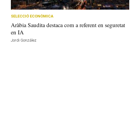
r
a
a
SELECCIÓ ECONÒMICA
v
Aràbia Saudita destaca com a referent en seguretat
u
en IA
i
Jordi González