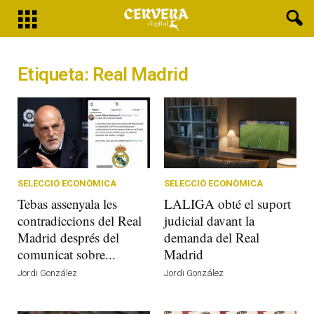
Etiqueta: Real Madrid
SELECCIÓ ECONÒMICA
SELECCIÓ ECONÒMICA
Tebas assenyala les
LALIGA obté el suport
contradiccions del Real
judicial davant la
Madrid després del
demanda del Real
comunicat sobre...
Madrid
Jordi González
Jordi González