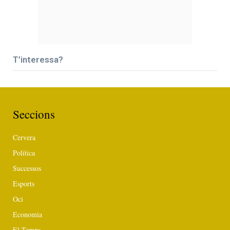
T’interessa?
Seccions
Cervera
Política
Successos
Esports
Oci
Economia
El Temps