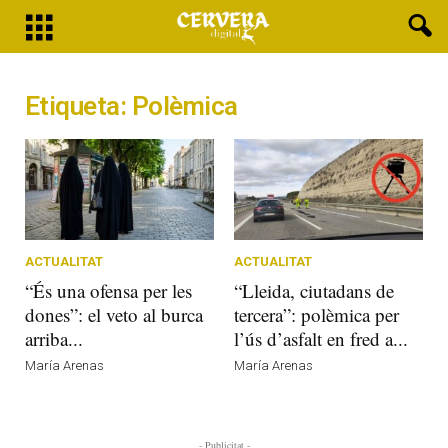
Etiqueta: Polèmica
ACTUALITAT
ACTUALITAT
“És una ofensa per les
“Lleida, ciutadans de
dones”: el veto al burca
tercera”: polèmica per
arriba...
l’ús d’asfalt en fred a...
María Arenas
María Arenas
- Publicitat -