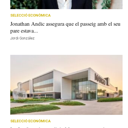
r
a
a
SELECCIÓ ECONÒMICA
v
Jonathan Andic assegura que el passeig amb el seu
u
pare estava...
i
Jordi González
SELECCIÓ ECONÒMICA