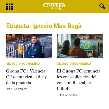
Etiqueta: Ignacio Mas-Bagà
SELECCIÓ ECONÒMICA
SELECCIÓ ECONÒMICA
Girona FC i Valencia
El Girona FC denuncia
CF denuncien el dany
les conseqüències del
de la pirateria...
consum il·legal de
futbol
Jordi González
Jordi González