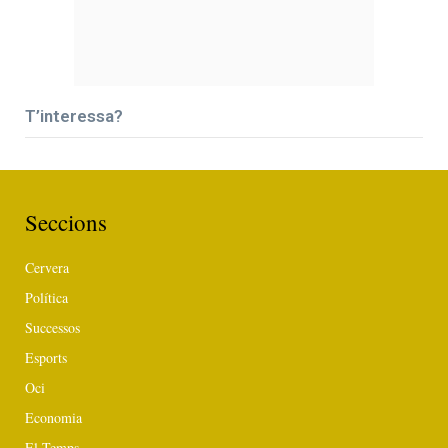
T’interessa?
Seccions
Cervera
Política
Successos
Esports
Oci
Economia
El Temps