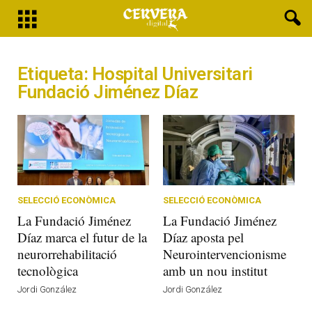
Etiqueta: Hospital Universitari
Fundació Jiménez Díaz
SELECCIÓ ECONÒMICA
SELECCIÓ ECONÒMICA
La Fundació Jiménez
La Fundació Jiménez
Díaz marca el futur de la
Díaz aposta pel
neurorrehabilitació
Neurointervencionisme
tecnològica
amb un nou institut
Jordi González
Jordi González