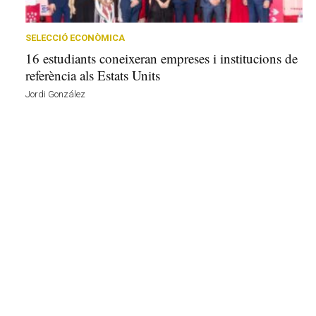
r
a
a
SELECCIÓ ECONÒMICA
v
16 estudiants coneixeran empreses i institucions de
u
referència als Estats Units
i
Jordi González