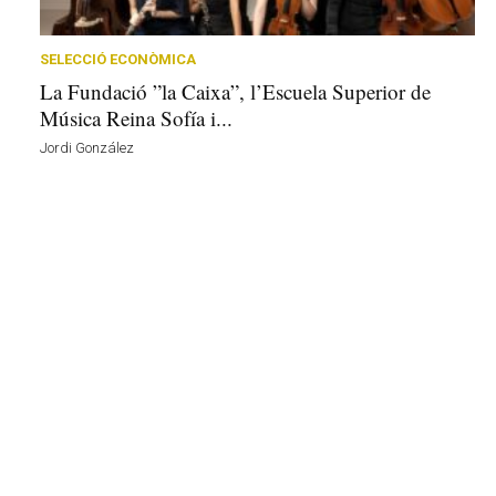
r
a
a
SELECCIÓ ECONÒMICA
v
La Fundació ”la Caixa”, l’Escuela Superior de
u
Música Reina Sofía i...
i
Jordi González