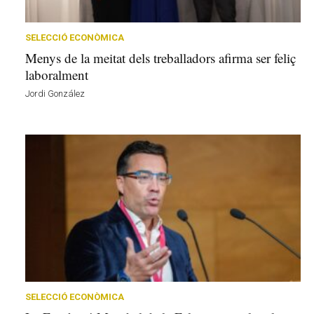
r
a
a
SELECCIÓ ECONÒMICA
v
Menys de la meitat dels treballadors afirma ser feliç
u
laboralment
i
Jordi González
SELECCIÓ ECONÒMICA