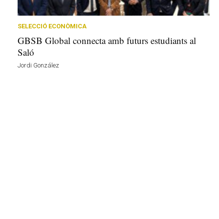
r
a
a
SELECCIÓ ECONÒMICA
v
GBSB Global connecta amb futurs estudiants al
u
Saló
i
Jordi González