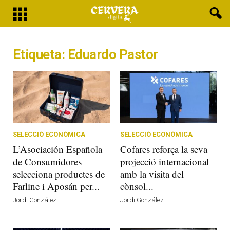
Etiqueta: Eduardo Pastor
SELECCIÓ ECONÒMICA
SELECCIÓ ECONÒMICA
L’Asociación Española
Cofares reforça la seva
de Consumidores
projecció internacional
selecciona productes de
amb la visita del
Farline i Aposán per...
cònsol...
Jordi González
Jordi González