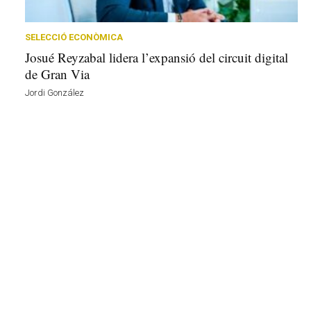
r
a
a
SELECCIÓ ECONÒMICA
v
Josué Reyzabal lidera l’expansió del circuit digital
u
de Gran Via
i
Jordi González