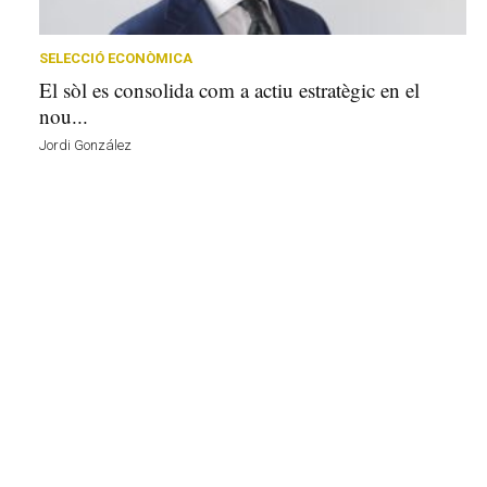
r
a
a
SELECCIÓ ECONÒMICA
v
El sòl es consolida com a actiu estratègic en el
u
nou...
i
Jordi González