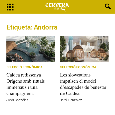
Etiqueta: Andorra
SELECCIÓ ECONÒMICA
SELECCIÓ ECONÒMICA
Caldea redissenya
Les slowcations
Orígens amb rituals
impulsen el model
immersius i una
d’escapades de benestar
champagneria
de Caldea
Jordi González
Jordi González