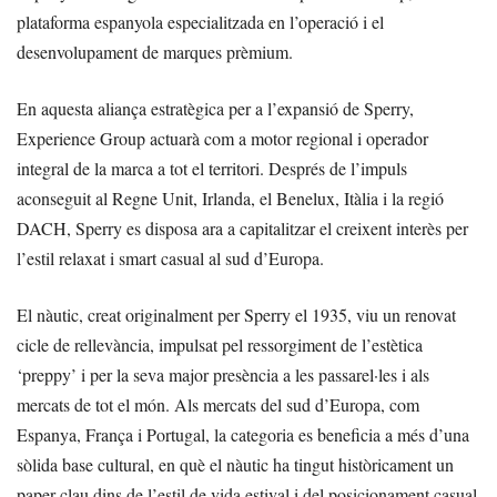
plataforma espanyola especialitzada en l’operació i el
desenvolupament de marques prèmium.
En aquesta aliança estratègica per a l’expansió de Sperry,
Experience Group actuarà com a motor regional i operador
integral de la marca a tot el territori. Després de l’impuls
aconseguit al Regne Unit, Irlanda, el Benelux, Itàlia i la regió
DACH, Sperry es disposa ara a capitalitzar el creixent interès per
l’estil relaxat i smart casual al sud d’Europa.
El nàutic, creat originalment per Sperry el 1935, viu un renovat
cicle de rellevància, impulsat pel ressorgiment de l’estètica
‘preppy’ i per la seva major presència a les passarel·les i als
mercats de tot el món. Als mercats del sud d’Europa, com
Espanya, França i Portugal, la categoria es beneficia a més d’una
sòlida base cultural, en què el nàutic ha tingut històricament un
paper clau dins de l’estil de vida estival i del posicionament casual