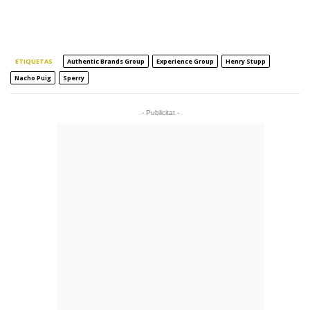
ETIQUETAS
Authentic Brands Group
Experience Group
Henry Stupp
Nacho Puig
Sperry
- Publicitat -