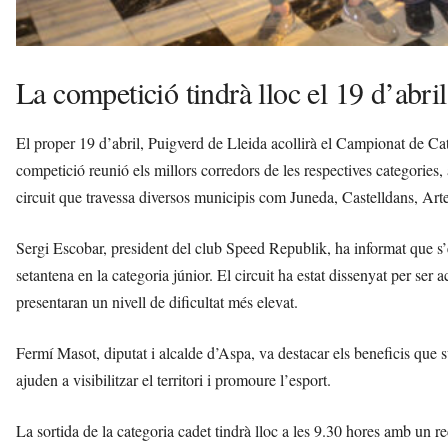
La competició tindrà lloc el 19 d’abril
El proper 19 d’abril, Puigverd de Lleida acollirà el Campionat de C
competició reunió els millors corredors de les respectives categories, 
circuit que travessa diversos municipis com Juneda, Castelldans, Art
Sergi Escobar, president del club Speed Republik, ha informat que s’es
setantena en la categoria júnior. El circuit ha estat dissenyat per ser
presentaran un nivell de dificultat més elevat.
Fermí Masot, diputat i alcalde d’Aspa, va destacar els beneficis que 
ajuden a visibilitzar el territori i promoure l’esport.
La sortida de la categoria cadet tindrà lloc a les 9.30 hores amb un r