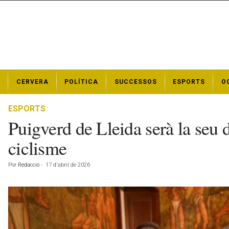
N
CERVERA
POLÍTICA
SUCCESSOS
ESPORTS
O
o
t
í
ESPORTS
c
Puigverd de Lleida serà la seu
i
e
ciclisme
s
d
Por
Redacció
-
17 d'abril de 2026
e
C
e
r
v
e