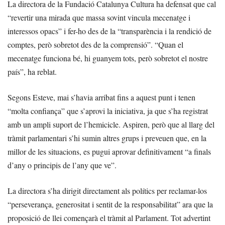
La directora de la Fundació Catalunya Cultura ha defensat que cal
“revertir una mirada que massa sovint vincula mecenatge i
interessos opacs” i fer-ho des de la “transparència i la rendició de
comptes, però sobretot des de la comprensió”. “Quan el
mecenatge funciona bé, hi guanyem tots, però sobretot el nostre
país”, ha reblat.
Segons Esteve, mai s’havia arribat fins a aquest punt i tenen
“molta confiança” que s’aprovi la iniciativa, ja que s’ha registrat
amb un ampli suport de l’hemicicle. Aspiren, però que al llarg del
tràmit parlamentari s’hi sumin altres grups i preveuen que, en la
millor de les situacions, es pugui aprovar definitivament “a finals
d’any o principis de l’any que ve”.
La directora s’ha dirigit directament als polítics per reclamar-los
“perseverança, generositat i sentit de la responsabilitat” ara que la
proposició de llei començarà el tràmit al Parlament. Tot advertint