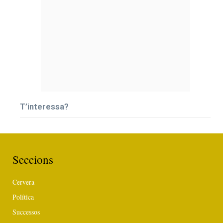
T’interessa?
Seccions
Cervera
Política
Successos