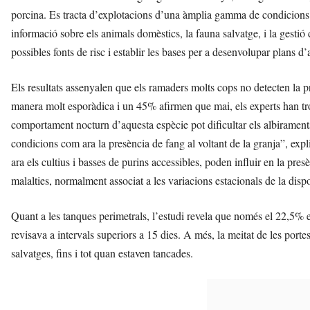
porcina. Es tracta d’explotacions d’una àmplia gamma de condicions de
informació sobre els animals domèstics, la fauna salvatge, i la gestió de
possibles fonts de risc i establir les bases per a desenvolupar plans d’
Els resultats assenyalen que els ramaders molts cops no detecten la pr
manera molt esporàdica i un 45% afirmen que mai, els experts han tro
comportament nocturn d’aquesta espècie pot dificultar els albiraments d
condicions com ara la presència de fang al voltant de la granja”, exp
ara els cultius i basses de purins accessibles, poden influir en la pres
malalties, normalment associat a les variacions estacionals de la dispo
Quant a les tanques perimetrals, l’estudi revela que només el 22,5% es
revisava a intervals superiors a 15 dies. A més, la meitat de les porte
salvatges, fins i tot quan estaven tancades.