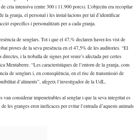
 cria intensiva (entre 300 i 11.900 porcs). L’objectiu era recopilar
 la granja, el personal i les instal·lacions per tal d’identificar
acció específics i personalitzats per a cada granja.
esència de senglars. Tot i que el 47,% declaren haver-los vist de
bat proves de la seva presència en el 47,5% de les auditories. “El
irectes, i la troballa de signes pot veure’s afectada per certes
lica Mentaberre. “Les característiques de l’entorn de la granja, com
ència de senglars i, en conseqüència, en el risc de transmissió de
nibilitat d’aliments”, afegeix l’investigador de la UdL.
 van considerar impenetrables al senglar i que la seva integritat es
s de les granges eren ineficaces per evitar l’entrada d’aquests animals