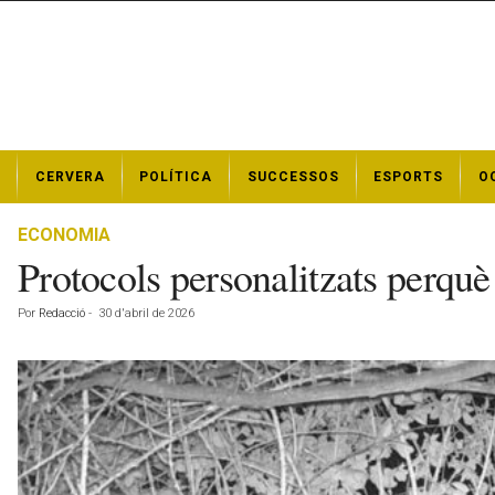
N
CERVERA
POLÍTICA
SUCCESSOS
ESPORTS
O
o
t
í
ECONOMIA
c
Protocols personalitzats perquè 
i
e
Por
Redacció
-
30 d'abril de 2026
s
d
e
C
e
r
v
e