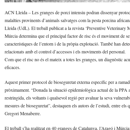
ACN Lleida – Les granges de porcí intensiu podran dissenyar protocol
malalties provinents d’animals salvatges com la pesta porcina africana
Lleida (UdL). El treball publicat a la revista ‘Preventive Veterinary
Múrcia determina que el principal factor de risc és el moviment de sen
característiques de l’entorn i de la pròpia explotació. També han det
relacionats amb el control d’accessos i els moviments del personal.
Com que el risc no és el mateix a totes les granges, un diagnòstic ac
eficaces.
Aquest primer protocol de bioseguretat externa específic per a ramade
pròximament. “Donada la situació epidemiològica actual de la PPA a 
restringida, els voltants i qualsevol regió per avaluar la seva vulnerab
mesures de bioseguretat”, destaquen els autors de l’estudi, entre els 
Gregori Menaberre.
El treball s’ha realitzat en 40 granges de Catalunya, l’Aragó i Múrci