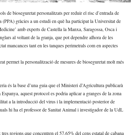
s de bioseguretat personalitzats per reduir el risc d’entrada de
 (PPA) gràcies a un estudi en què ha participat la Universitat de
 Medicine’ amb experts de Castella la Manxa, Saragossa, Osca i
glars al voltant de la granja, que pot dependre alhora de les
ectat mancances tant en les tanques perimetrals com en aspectes
urat permet la personalització de mesures de bioseguretat molt més
ria és la base d’una guia que el Ministeri d’Agricultura publicarà
Espanya, aquest protocol es podria aplicar a granges de la zona
ilitat a la introducció del virus i la implementació posterior de
quals hi ha el professor de Sanitat Animal i investigador de la UdL
a; tres regions que concentren el 57,65% del cens estatal de cabana