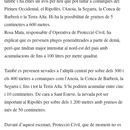
també s’ha emès un avís per neu que pot faltar a comarques del
Pirineu Occidental, el Ripollès, l’Anoia, la Segarra, la Conca de
Barberà o la Terra Alta. Hi ha la possibilitat de gruixos de 5
centímetres a 600 metres.
Rosa Mata, responsable d’Operativa de Protecció Civil, ha
explicat que es preveuen pluges generalitzades a partir de demà,
però que tindran major intensitat al nord-est del país amb
acumulacions de fins a 100 litres per metre quadrat.
També es preveuen nevades a l’altiplà central per sobre dels 300 i
els 400 metres a comarques com l’Anoia, la Conca de Barberà, la
Segarra i, fins i tot la Terra Alta. S’hi podrien acumular entre cinc
i 10 centímetres. De cara a Sant Esteve, la nevada pot ser
important al Ripollès per sobre dels 1.200 metres amb gruixos de
més de 50 centímetres.
Davant d’aquest escenari, Protecció Civil, que de moment no es