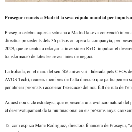
Prosegur reuneix a Madrid la seva cúpula mundial per impulsar 
Prosegur celebra aquesta setmana a Madrid la seva convenció interna
directius procedents dels 36 països on opera la companyia, per presen
2029, que se centra a reforçar la inversió en R+D, impulsar el desen
transformació de totes les seves línies de negoci.
La trobada, en el marc del seu 50è aniversari i liderada pels CEOs de
AVOS Tech), reuneix membres de l’alta direcció que participen en sess
per alinear prioritats i accelerar l’execució del nou full de ruta de l
Aquest nou cicle estratègic, que representa una evolució natural del p
el desenvolupament de la multinacional en els pròxims anys: creixement
Tal com explica Maite Rodríguez, directora financera de Prosegur, “a