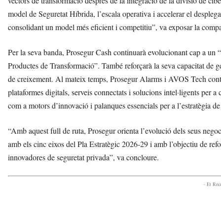
vectors de transformació després de la integració de la divisió de cib
model de Seguretat Híbrida, l’escala operativa i accelerar el despleg
consolidant un model més eficient i competitiu”, va exposar la comp
Per la seva banda, Prosegur Cash continuarà evolucionant cap a un “n
Productes de Transformació”. També reforçarà la seva capacitat de g
de creixement. Al mateix temps, Prosegur Alarms i AVOS Tech contin
plataformes digitals, serveis connectats i solucions intel·ligents per 
com a motors d’innovació i palanques essencials per a l’estratègia de
“Amb aquest full de ruta, Prosegur orienta l’evolució dels seus negoc
amb els cinc eixos del Pla Estratègic 2026-29 i amb l’objectiu de refo
innovadores de seguretat privada”, va concloure.
- Et Re