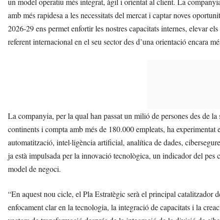
un model operatiu més integrat, àgil i orientat al client. La company
amb més rapidesa a les necessitats del mercat i captar noves oportun
2026-29 ens permet enfortir les nostres capacitats internes, elevar el
referent internacional en el seu sector des d’una orientació encara mé
La companyia, per la qual han passat un milió de persones des de la 
continents i compta amb més de 180.000 empleats, ha experimentat e
automatització, intel·ligència artificial, analítica de dades, cibersegu
ja està impulsada per la innovació tecnològica, un indicador del pes cr
model de negoci.
“En aquest nou cicle, el Pla Estratègic serà el principal catalitzador
enfocament clar en la tecnologia, la integració de capacitats i la cr