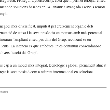
erseguretat, Prosegur Cybersecurity, cosa que li permet reforçar el seu
ament de solucions basades en IA, analítica avançada i serveis remots,
anyia.
egoci més diversificat, impulsat pel creixement orgànic dels
eneració de caixa i la seva presència en mercats amb més potencial
uaran “ampliant el seu pes dins del Grup, recolzant-se en
a clients. La intenció és que ambdues línies continuïn consolidant-se
 diversificació del Grup”.
is cap a un model més integrat, tecnològic i global, plenament alineat
rçar la seva posició com a referent internacional en solucions
comanem -