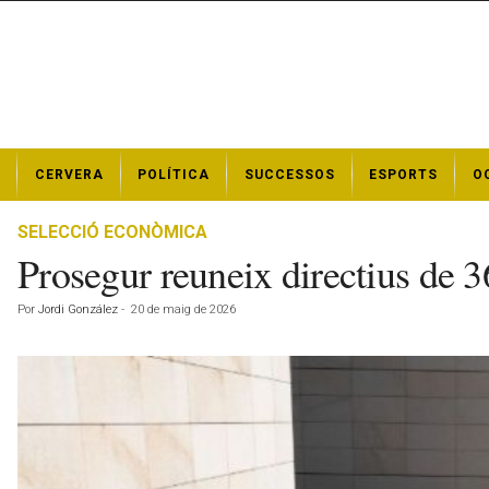
N
CERVERA
POLÍTICA
SUCCESSOS
ESPORTS
O
o
t
í
SELECCIÓ ECONÒMICA
c
Prosegur reuneix directius de 3
i
e
Por
Jordi González
-
20 de maig de 2026
s
d
e
C
e
r
v
e