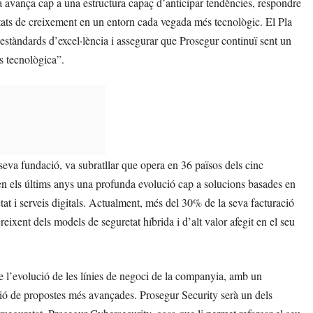
ia avança cap a una estructura capaç d’anticipar tendències, respondre
itats de creixement en un entorn cada vegada més tecnològic. El Pla
s estàndards d’excel·lència i assegurar que Prosegur continuï sent un
s tecnològica”.
seva fundació, va subratllar que opera en 36 països dels cinc
n els últims anys una profunda evolució cap a solucions basades en
retat i serveis digitals. Actualment, més del 30% de la seva facturació
eixent dels models de seguretat híbrida i d’alt valor afegit en el seu
 de l’evolució de les línies de negoci de la companyia, amb un
eació de propostes més avançades. Prosegur Security serà un dels