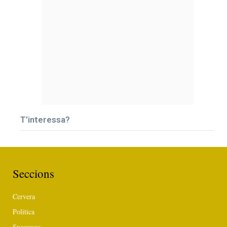
T’interessa?
Seccions
Cervera
Política
Successos