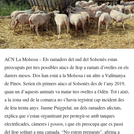
ACN La Molsosa – Els ramaders del sud del Solsonès estan
preocupats per tres possibles atacs de llop a ramats d’ovelles en els
darrers mesos. Dos han estat a la Molsosa i un altre a Vallmanya
de Pinós. Serien els primers atacs al Solsonès des de l’any 2019,
quan un d’aquests animals va matar tres ovelles a Odèn. Tot i això,
a la zona sud de la comarca no s’havia registrat cap incident des
de feia trenta anys. Jaume Puigpelat, un dels ramaders afectats,
explica que s’estan organitzant per protegir-se amb tanques
electrificades, càmeres i gossos, i que els preocupa que es passi
del llop solitari a una camada. “No estem preparats”, afirma a