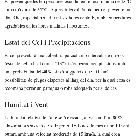
15°C
Es preveu que les temperatures oscil·lin entre una mínima de
31°C
i una màxima de
. Aquest interval tèrmic permet preveure un
dia càlid, especialment durant les hores centrals, amb temperatures
agradables en les hores matinals i nocturnes.
Estat del Cel i Precipitacions
El cel presentarà una cobertura parcial amb intervals de núvols
(estat de cel indicat com a “13”), i s’esperen precipitacions amb
40%
una probabilitat del
. Això suggereix que hi haurà
possibilitats de pluges disperses al llarg del dia, per la qual cosa es
recomana portar un paraigua o roba adequada per si de cas.
Humitat i Vent
80%
La humitat relativa de l’aire serà elevada, al voltant d’un
,
afavorint la sensació de xafogor en les hores de més calor. El vent
15 km/h
bufarà amb una velocitat moderada de
, la qual cosa