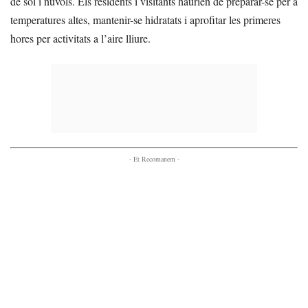
de sol i núvols. Els residents i visitants haurien de preparar-se per a
temperatures altes, mantenir-se hidratats i aprofitar les primeres
hores per activitats a l’aire lliure.
- Et Recomanem -