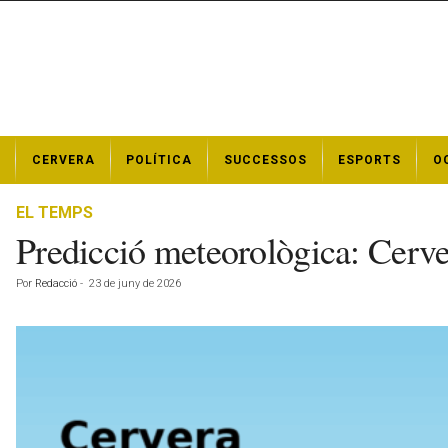
N
CERVERA
POLÍTICA
SUCCESSOS
ESPORTS
O
o
t
í
EL TEMPS
c
Predicció meteorològica: Cerve
i
e
Por
Redacció
-
23 de juny de 2026
s
d
e
C
e
r
v
e