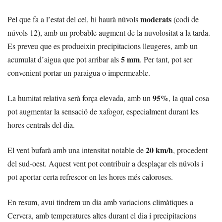
moderats
Pel que fa a l’estat del cel, hi haurà núvols
(codi de
núvols 12), amb un probable augment de la nuvolositat a la tarda.
Es preveu que es produeixin precipitacions lleugeres, amb un
5 mm
acumulat d’aigua que pot arribar als
. Per tant, pot ser
convenient portar un paraigua o impermeable.
95%
La humitat relativa serà força elevada, amb un
, la qual cosa
pot augmentar la sensació de xafogor, especialment durant les
hores centrals del dia.
20 km/h
El vent bufarà amb una intensitat notable de
, procedent
del sud-oest. Aquest vent pot contribuir a desplaçar els núvols i
pot aportar certa refrescor en les hores més caloroses.
En resum, avui tindrem un dia amb variacions climàtiques a
Cervera, amb temperatures altes durant el dia i precipitacions