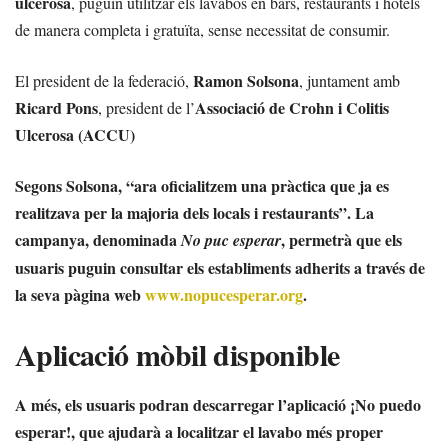
ulcerosa
, puguin utilitzar els lavabos en bars, restaurants i hotels
de manera completa i gratuïta, sense necessitat de consumir.
Ramon Solsona
El president de la federació,
, juntament amb
Ricard Pons
Associació de Crohn i Colitis
, president de l’
Ulcerosa (ACCU)
Segons Solsona, “ara oficialitzem una pràctica que ja es
realitzava per la majoria dels locals i restaurants”. La
campanya, denominada
, permetrà que els
No puc esperar
usuaris puguin consultar els establiments adherits a través de
la seva pàgina web
www.nopucesperar.org
.
Aplicació mòbil disponible
A més, els usuaris podran descarregar l’aplicació
¡No puedo
esperar!
, que ajudarà a localitzar el lavabo més proper