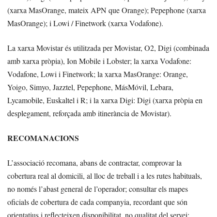
(xarxa MasOrange, mateix APN que Orange); Pepephone (xarxa
MasOrange); i Lowi / Finetwork (xarxa Vodafone).
La xarxa Movistar és utilitzada per Movistar, O2, Digi (combinada
amb xarxa pròpia), Ion Mobile i Lobster; la xarxa Vodafone:
Vodafone, Lowi i Finetwork; la xarxa MasOrange: Orange,
Yoigo, Simyo, Jazztel, Pepephone, MásMóvil, Lebara,
Lycamobile, Euskaltel i R; i la xarxa Digi: Digi (xarxa pròpia en
desplegament, reforçada amb itinerància de Movistar).
RECOMANACIONS
L’associació recomana, abans de contractar, comprovar la
cobertura real al domicili, al lloc de treball i a les rutes habituals,
no només l’abast general de l’operador; consultar els mapes
oficials de cobertura de cada companyia, recordant que són
orientatius i reflecteixen disponibilitat, no qualitat del servei;