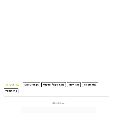
ETIQUETAS
MasOrange
Miguel Ángel Ruiz
Movistar
Telefónica
Vodafone
- Publicitat -