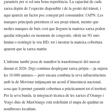
garanteix per si sol una bona experiència. La capacitat de cada
xarxa depèn de l’espectre disponible i de la gestió del trànsit, i
aquí apareix un factor poc conegut pel consumidor: l’APN. Les
marques principals prioritzen el seu propi trànsit, mentre que
moltes marques de baix cost que lloguen la mateixa xarxa poden
quedar relegades en moments de congestió, oferir un 5G més
limitat o restringir la veu HD, tot i mostrar la mateixa cobertura
aparent que la xarxa matriu.
L’informe també posa de manifest la transformació del mercat
durant el 2026. Digi continua desplegant xarxa pròpia —ja supera
les 10.000 antenes— però encara combina la seva infraestructura
amb la de Movistar mitjançant un acord d’itinerància nacional,
cosa que li permet garantir cobertura a pràcticament tot el territori.
Per la seva banda, la integració tècnica de les xarxes d’Orange i
Yoigo dins de MasOrange està redefinint el mapa de qualitat en
nombroses localitats.