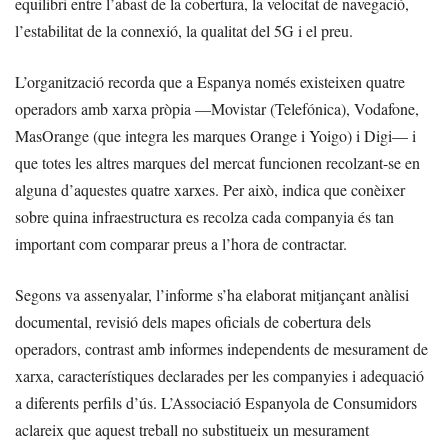
equilibri entre l’abast de la cobertura, la velocitat de navegació,
l’estabilitat de la connexió, la qualitat del 5G i el preu.
L’organització recorda que a Espanya només existeixen quatre
operadors amb xarxa pròpia —Movistar (Telefónica), Vodafone,
MasOrange (que integra les marques Orange i Yoigo) i Digi— i
que totes les altres marques del mercat funcionen recolzant-se en
alguna d’aquestes quatre xarxes. Per això, indica que conèixer
sobre quina infraestructura es recolza cada companyia és tan
important com comparar preus a l’hora de contractar.
Segons va assenyalar, l’informe s’ha elaborat mitjançant anàlisi
documental, revisió dels mapes oficials de cobertura dels
operadors, contrast amb informes independents de mesurament de
xarxa, característiques declarades per les companyies i adequació
a diferents perfils d’ús. L’Associació Espanyola de Consumidors
aclareix que aquest treball no substitueix un mesurament