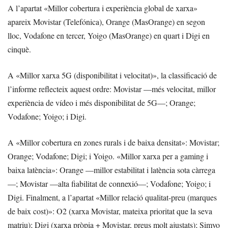
A l’apartat «Millor cobertura i experiència global de xarxa»
apareix Movistar (Telefónica), Orange (MasOrange) en segon
lloc, Vodafone en tercer, Yoigo (MasOrange) en quart i Digi en
cinquè.
A «Millor xarxa 5G (disponibilitat i velocitat)», la classificació de
l’informe reflecteix aquest ordre: Movistar —més velocitat, millor
experiència de vídeo i més disponibilitat de 5G—; Orange;
Vodafone; Yoigo; i Digi.
A «Millor cobertura en zones rurals i de baixa densitat»: Movistar;
Orange; Vodafone; Digi; i Yoigo. «Millor xarxa per a gaming i
baixa latència»: Orange —millor estabilitat i latència sota càrrega
—; Movistar —alta fiabilitat de connexió—; Vodafone; Yoigo; i
Digi. Finalment, a l’apartat «Millor relació qualitat-preu (marques
de baix cost)»: O2 (xarxa Movistar, mateixa prioritat que la seva
matriu); Digi (xarxa pròpia + Movistar, preus molt ajustats); Simyo