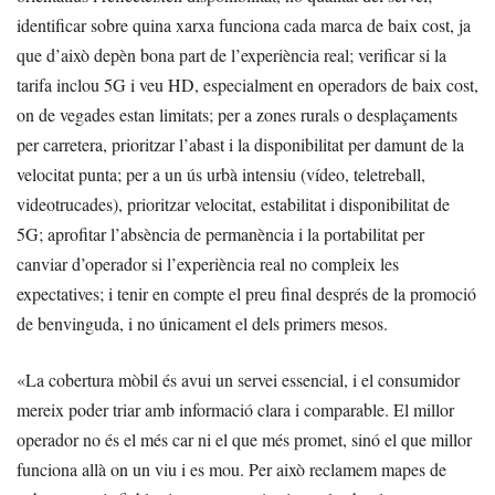
identificar sobre quina xarxa funciona cada marca de baix cost, ja
que d’això depèn bona part de l’experiència real; verificar si la
tarifa inclou 5G i veu HD, especialment en operadors de baix cost,
on de vegades estan limitats; per a zones rurals o desplaçaments
per carretera, prioritzar l’abast i la disponibilitat per damunt de la
velocitat punta; per a un ús urbà intensiu (vídeo, teletreball,
videotrucades), prioritzar velocitat, estabilitat i disponibilitat de
5G; aprofitar l’absència de permanència i la portabilitat per
canviar d’operador si l’experiència real no compleix les
expectatives; i tenir en compte el preu final després de la promoció
de benvinguda, i no únicament el dels primers mesos.
«La cobertura mòbil és avui un servei essencial, i el consumidor
mereix poder triar amb informació clara i comparable. El millor
operador no és el més car ni el que més promet, sinó el que millor
funciona allà on un viu i es mou. Per això reclamem mapes de