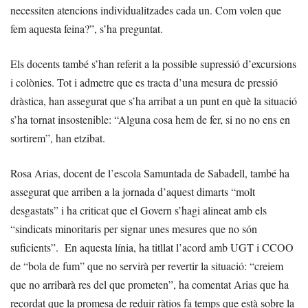
necessiten atencions individualitzades cada un. Com volen que
fem aquesta feina?”, s’ha preguntat.
Els docents també s’han referit a la possible supressió d’excursions
i colònies. Tot i admetre que es tracta d’una mesura de pressió
dràstica, han assegurat que s’ha arribat a un punt en què la situació
s’ha tornat insostenible: “Alguna cosa hem de fer, si no no ens en
sortirem”, han etzibat.
Rosa Arias, docent de l’escola Samuntada de Sabadell, també ha
assegurat que arriben a la jornada d’aquest dimarts “molt
desgastats” i ha criticat que el Govern s’hagi alineat amb els
“sindicats minoritaris per signar unes mesures que no són
suficients”. En aquesta línia, ha titllat l’acord amb UGT i CCOO
de “bola de fum” que no servirà per revertir la situació: “creiem
que no arribarà res del que prometen”, ha comentat Arias que ha
recordat que la promesa de reduir ràtios fa temps que està sobre la