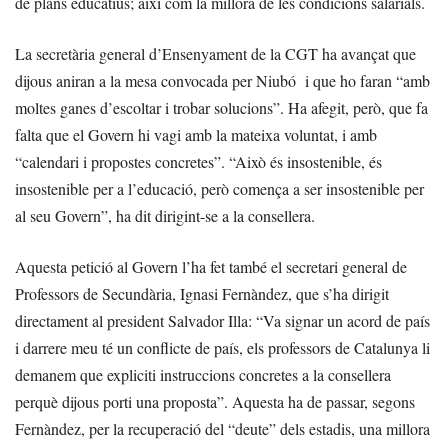
de plans educatius; així com la millora de les condicions salarials.
La secretària general d’Ensenyament de la CGT ha avançat que
dijous aniran a la mesa convocada per Niubó i que ho faran “amb
moltes ganes d’escoltar i trobar solucions”. Ha afegit, però, que fa
falta que el Govern hi vagi amb la mateixa voluntat, i amb
“calendari i propostes concretes”. “Això és insostenible, és
insostenible per a l’educació, però comença a ser insostenible per
al seu Govern”, ha dit dirigint-se a la consellera.
Aquesta petició al Govern l’ha fet també el secretari general de
Professors de Secundària, Ignasi Fernàndez, que s’ha dirigit
directament al president Salvador Illa: “Va signar un acord de país
i darrere meu té un conflicte de país, els professors de Catalunya li
demanem que expliciti instruccions concretes a la consellera
perquè dijous porti una proposta”. Aquesta ha de passar, segons
Fernàndez, per la recuperació del “deute” dels estadis, una millora