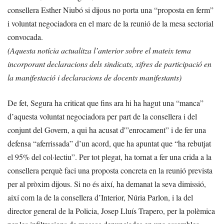
consellera Esther Niubó si dijous no porta una “proposta en ferm”
i voluntat negociadora en el marc de la reunió de la mesa sectorial
convocada.
(Aquesta notícia actualitza l’anterior sobre el mateix tema
incorporant declaracions dels sindicats, xifres de participació en
la manifestació i declaracions de docents manifestants)
De fet, Segura ha criticat que fins ara hi ha hagut una “manca”
d’aquesta voluntat negociadora per part de la consellera i del
conjunt del Govern, a qui ha acusat d'”enrocament” i de fer una
defensa “aferrissada” d’un acord, que ha apuntat que “ha rebutjat
el 95% del col·lectiu”. Per tot plegat, ha tornat a fer una crida a la
consellera perquè faci una proposta concreta en la reunió prevista
per al pròxim dijous. Si no és així, ha demanat la seva dimissió,
així com la de la consellera d’Interior, Núria Parlon, i la del
director general de la Policia, Josep Lluís Trapero, per la polèmica