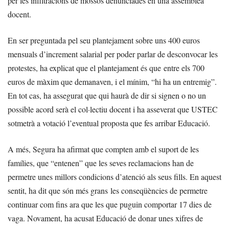
per les infiltracions de mossos denunciades en una assemblea
docent.
En ser preguntada pel seu plantejament sobre uns 400 euros
mensuals d’increment salarial per poder parlar de desconvocar les
protestes, ha explicat que el plantejament és que entre els 700
euros de màxim que demanaven, i el mínim, “hi ha un entremig”.
En tot cas, ha assegurat que qui haurà de dir si signen o no un
possible acord serà el col·lectiu docent i ha asseverat que USTEC
sotmetrà a votació l’eventual proposta que fes arribar Educació.
A més, Segura ha afirmat que compten amb el suport de les
famílies, que “entenen” que les seves reclamacions han de
permetre unes millors condicions d’atenció als seus fills. En aquest
sentit, ha dit que són més grans les conseqüències de permetre
continuar com fins ara que les que puguin comportar 17 dies de
vaga. Novament, ha acusat Educació de donar unes xifres de