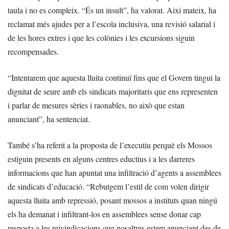
taula i no es compleix. “És un insult”, ha valorat. Així mateix, ha
reclamat més ajudes per a l’escola inclusiva, una revisió salarial i
de les hores extres i que les colònies i les excursions siguin
recompensades.
“Intentarem que aquesta lluita continuï fins que el Govern tingui la
dignitat de seure amb els sindicats majoritaris que ens representen
i parlar de mesures sèries i raonables, no això que estan
anunciant”, ha sentenciat.
També s’ha referit a la proposta de l’executiu perquè els Mossos
estiguin presents en alguns centres eductius i a les darreres
informacions que han apuntat una infiltració d’agents a assemblees
de sindicats d’educació. “Rebutgem l’estil de com volen dirigir
aquesta lluita amb repressió, posant mossos a instituts quan ningú
els ha demanat i infiltrant-los en assemblees sense donar cap
resposta a les reivindicacions que nosaltres estem anunciant des de