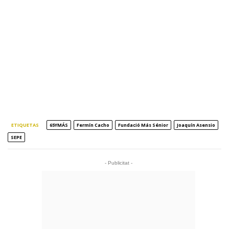
ETIQUETAS
65YMÁS
Fermín Cacho
Fundació Más Sénior
Joaquín Asensio
SEPE
- Publicitat -