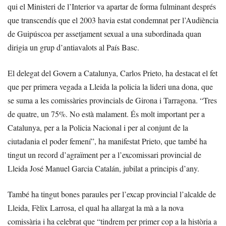
qui el Ministeri de l’Interior va apartar de forma fulminant després
que transcendís que el 2003 havia estat condemnat per l’Audiència
de Guipúscoa per assetjament sexual a una subordinada quan
dirigia un grup d’antiavalots al País Basc.
El delegat del Govern a Catalunya, Carlos Prieto, ha destacat el fet
que per primera vegada a Lleida la policia la lideri una dona, que
se suma a les comissàries provincials de Girona i Tarragona. “Tres
de quatre, un 75%. No està malament. És molt important per a
Catalunya, per a la Policia Nacional i per al conjunt de la
ciutadania el poder femení”, ha manifestat Prieto, que també ha
tingut un record d’agraïment per a l’excomissari provincial de
Lleida José Manuel Garcia Catalán, jubilat a principis d’any.
També ha tingut bones paraules per l’excap provincial l’alcalde de
Lleida, Fèlix Larrosa, el qual ha allargat la mà a la nova
comissària i ha celebrat que “tindrem per primer cop a la història a