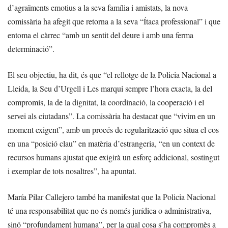
d’agraïments emotius a la seva família i amistats, la nova
comissària ha afegit que retorna a la seva “Ítaca professional” i que
entoma el càrrec “amb un sentit del deure i amb una ferma
determinació”.
El seu objectiu, ha dit, és que “el rellotge de la Policia Nacional a
Lleida, la Seu d’Urgell i Les marqui sempre l’hora exacta, la del
compromís, la de la dignitat, la coordinació, la cooperació i el
servei als ciutadans”. La comissària ha destacat que “vivim en un
moment exigent”, amb un procés de regularització que situa el cos
en una “posició clau” en matèria d’estrangeria, “en un context de
recursos humans ajustat que exigirà un esforç addicional, sostingut
i exemplar de tots nosaltres”, ha apuntat.
María Pilar Callejero també ha manifestat que la Policia Nacional
té una responsabilitat que no és només jurídica o administrativa,
sinó “profundament humana”, per la qual cosa s’ha compromès a