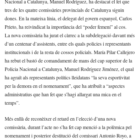
Nacional a Catalunya, Manuel Rodríguez, ha destacat el fet que
tres de les quatre comissàries provincials de Catalunya siguin
dones. En la mateixa línia, el delegat del govern espanyol, Carlos
Prieto, ha reivindicat la importància del “poder femení” al cos.
La nova comissària ha jurat el càrrec a la subdelegació davant més
d’un centenar d’assistents, entre els quals policies i representants
institucionals i de la resta de cossos policials. María Pilar Callejero
ha rebut el bastó de comandament de mans del cap superior de la
Policia Nacional a Catalunya, Manuel Rodríguez Jiménez, el qual
ha agraït als representants polítics lleidatans “la seva esportivitat
per la demora en el nomenament”, que ha atribuït a “aspectes
administratius que han fet que s’hagi allargat una mica en el
temps”.
Més enllà de reconèixer el retard en l’elecció d’una nova
comissària, durant l’acte no s’ha fet cap menció a la polèmica pel
nomenament i posterior destitució del comissari Antonio Royo, a