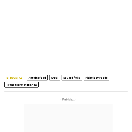
ETIQUETAS
Antoinefood
Argal
Eduard Ávila
Fishology Foods
Transgourmet Ibérica
- Publicitat -