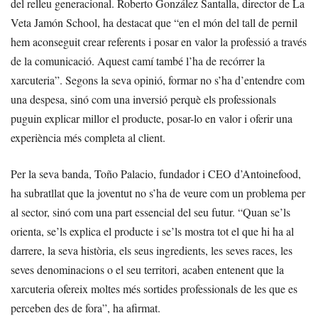
del relleu generacional. Roberto González Santalla, director de La
Veta Jamón School, ha destacat que “en el món del tall de pernil
hem aconseguit crear referents i posar en valor la professió a través
de la comunicació. Aquest camí també l’ha de recórrer la
xarcuteria”. Segons la seva opinió, formar no s’ha d’entendre com
una despesa, sinó com una inversió perquè els professionals
puguin explicar millor el producte, posar-lo en valor i oferir una
experiència més completa al client.
Per la seva banda, Toño Palacio, fundador i CEO d’Antoinefood,
ha subratllat que la joventut no s’ha de veure com un problema per
al sector, sinó com una part essencial del seu futur. “Quan se’ls
orienta, se’ls explica el producte i se’ls mostra tot el que hi ha al
darrere, la seva història, els seus ingredients, les seves races, les
seves denominacions o el seu territori, acaben entenent que la
xarcuteria ofereix moltes més sortides professionals de les que es
perceben des de fora”, ha afirmat.