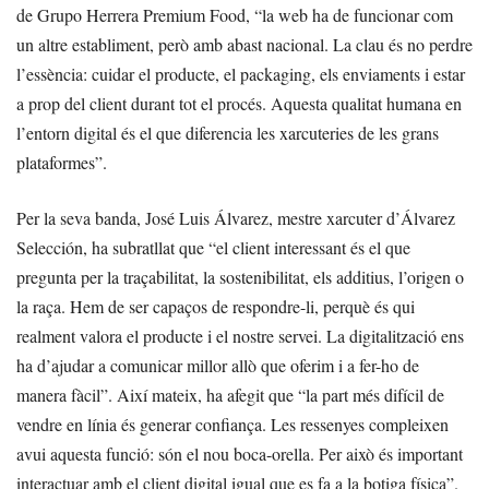
de Grupo Herrera Premium Food, “la web ha de funcionar com
un altre establiment, però amb abast nacional. La clau és no perdre
l’essència: cuidar el producte, el packaging, els enviaments i estar
a prop del client durant tot el procés. Aquesta qualitat humana en
l’entorn digital és el que diferencia les xarcuteries de les grans
plataformes”.
Per la seva banda, José Luis Álvarez, mestre xarcuter d’Álvarez
Selección, ha subratllat que “el client interessant és el que
pregunta per la traçabilitat, la sostenibilitat, els additius, l’origen o
la raça. Hem de ser capaços de respondre-li, perquè és qui
realment valora el producte i el nostre servei. La digitalització ens
ha d’ajudar a comunicar millor allò que oferim i a fer-ho de
manera fàcil”. Així mateix, ha afegit que “la part més difícil de
vendre en línia és generar confiança. Les ressenyes compleixen
avui aquesta funció: són el nou boca-orella. Per això és important
interactuar amb el client digital igual que es fa a la botiga física”.