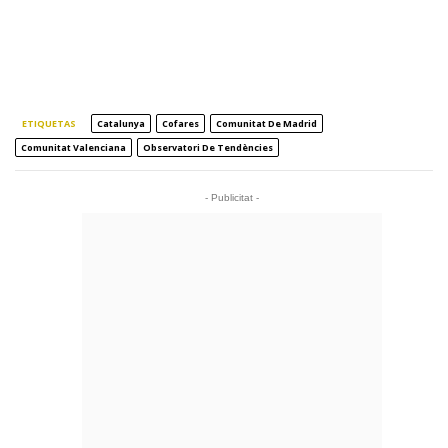
ETIQUETAS
Catalunya
Cofares
Comunitat De Madrid
Comunitat Valenciana
Observatori De Tendències
- Publicitat -