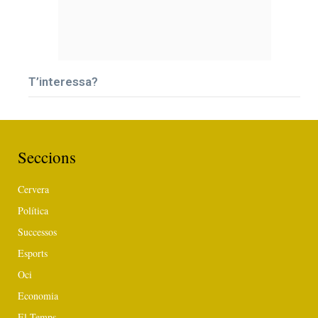
T’interessa?
Seccions
Cervera
Política
Successos
Esports
Oci
Economia
El Temps