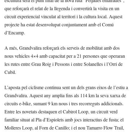
escultura serà el punt final de la nova ruta “Petjades enlairades”,
que reforçarà el relat de la llegenda i convertirà la visita en un
circuit experiencial vinculat al territori i la cultura local. Aquest
projecte ha estat desenvolupat conjuntament amb el Comú
d’Encamp.
A més, Grandvalira reforçarà els serveis de mobilitat amb dos
nous vehicles 4×4 amb capacitat per a 21 persones que operaran
les rutes entre Grau Roig i Pessons i entre Solanelles i l’Orri de
Cubil.
L’aposta pel ciclisme continua sent un dels grans eixos de l’estiu a
Grandvalira. Aquest any amplia fins als 114 km la seva xarxa de
circuits e-bike, sumant 9 km nous i tres recorreguts addicionals.
Entre les novetats destaquen el Cabirol Loop, un circuit verd
familiar situat al Pla d’Espiolets amb jocs interactius de fusta; el
Molleres Loop, al Forn de Canillo; i el nou Tamarro Flow Trail,