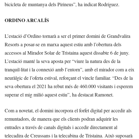
bicicleta de muntanya dels Pirineus”, ha indicat Rodríguez.
ORDINO ARCALÍS
L’estació d’Ordino tornarà a ser el primer domini de Grandvalira
Resorts a posar-se en marxa aquest estiu amb l’obertura dels
accessos al Mirador Solar de Tristaina aquest dissabte 6 de juny.
L’estació manté la seva aposta per “viure la natura des de la
tranquil·litat i la connexió amb l’entorn”, amb el mirador com a eix
neuràlgic de l’oferta estival, reforçant el vincle familiar. “Des de la
seva obertura el 2021 ha rebut més de 460.000 visitants i esperem
superar el mig milió aquest estiu”, ha destacat Ramonet.
Com a novetat, el domini incorpora el forfet digital per accedir als
remuntadors, de manera que els clients podran adquirir les
entrades a través de canals digitals i accedir directament al
telecadira de Creussans i la telecabina de Tristaina. Això suposarà