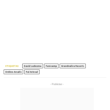
ETIQUETAS
David Ledesma
Funicamp
Grandvalira Resorts
Ordino Arcalís
Pal Arinsal
- Publicitat -