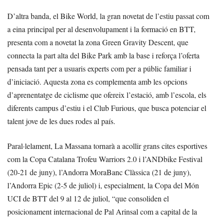
D’altra banda, el Bike World, la gran novetat de l’estiu passat com
a eina principal per al desenvolupament i la formació en BTT,
presenta com a novetat la zona Green Gravity Descent, que
connecta la part alta del Bike Park amb la base i reforça l’oferta
pensada tant per a usuaris experts com per a públic familiar i
d’iniciació. Aquesta zona es complementa amb les opcions
d’aprenentatge de ciclisme que ofereix l’estació, amb l’escola, els
diferents campus d’estiu i el Club Furious, que busca potenciar el
talent jove de les dues rodes al país.
Paral·lelament, La Massana tornarà a acollir grans cites esportives
com la Copa Catalana Trofeu Warriors 2.0 i l’ANDbike Festival
(20-21 de juny), l’Andorra MoraBanc Clàssica (21 de juny),
l’Andorra Epic (2-5 de juliol) i, especialment, la Copa del Món
UCI de BTT del 9 al 12 de juliol, “que consoliden el
posicionament internacional de Pal Arinsal com a capital de la