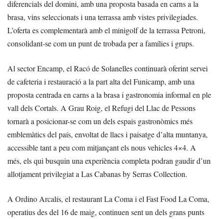
diferencials del domini, amb una proposta basada en carns a la
brasa, vins seleccionats i una terrassa amb vistes privilegiades.
L’oferta es complementarà amb el minigolf de la terrassa Petroni,
consolidant-se com un punt de trobada per a famílies i grups.
Al sector Encamp, el Racó de Solanelles continuarà oferint servei
de cafeteria i restauració a la part alta del Funicamp, amb una
proposta centrada en carns a la brasa i gastronomia informal en ple
vall dels Cortals. A Grau Roig, el Refugi del Llac de Pessons
tornarà a posicionar-se com un dels espais gastronòmics més
emblemàtics del país, envoltat de llacs i paisatge d’alta muntanya,
accessible tant a peu com mitjançant els nous vehicles 4×4. A
més, els qui busquin una experiència completa podran gaudir d’un
allotjament privilegiat a Las Cabanas by Serras Collection.
A Ordino Arcalís, el restaurant La Coma i el Fast Food La Coma,
operatius des del 16 de maig, continuen sent un dels grans punts