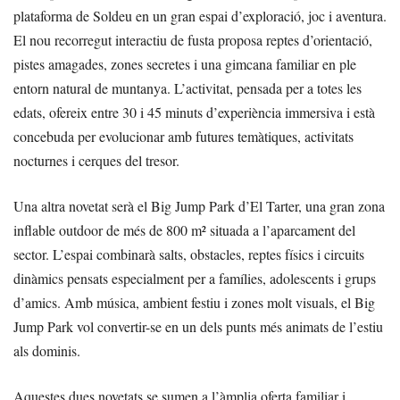
plataforma de Soldeu en un gran espai d’exploració, joc i aventura.
El nou recorregut interactiu de fusta proposa reptes d’orientació,
pistes amagades, zones secretes i una gimcana familiar en ple
entorn natural de muntanya. L’activitat, pensada per a totes les
edats, ofereix entre 30 i 45 minuts d’experiència immersiva i està
concebuda per evolucionar amb futures temàtiques, activitats
nocturnes i cerques del tresor.
Una altra novetat serà el Big Jump Park d’El Tarter, una gran zona
inflable outdoor de més de 800 m² situada a l’aparcament del
sector. L’espai combinarà salts, obstacles, reptes físics i circuits
dinàmics pensats especialment per a famílies, adolescents i grups
d’amics. Amb música, ambient festiu i zones molt visuals, el Big
Jump Park vol convertir-se en un dels punts més animats de l’estiu
als dominis.
Aquestes dues novetats se sumen a l’àmplia oferta familiar i