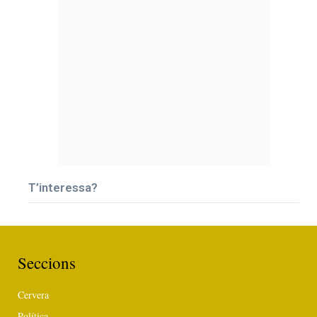
T’interessa?
Seccions
Cervera
Política