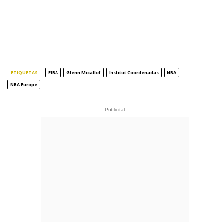
ETIQUETAS
FIBA
Glenn Micallef
Institut Coordenadas
NBA
NBA Europe
- Publicitat -