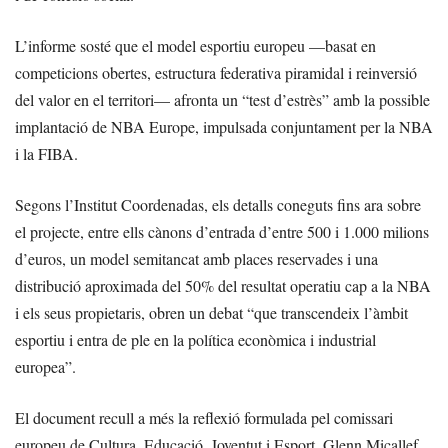
L’informe sosté que el model esportiu europeu —basat en
competicions obertes, estructura federativa piramidal i reinversió
del valor en el territori— afronta un “test d’estrès” amb la possible
implantació de NBA Europe, impulsada conjuntament per la NBA
i la FIBA.
Segons l’Institut Coordenadas, els detalls coneguts fins ara sobre
el projecte, entre ells cànons d’entrada d’entre 500 i 1.000 milions
d’euros, un model semitancat amb places reservades i una
distribució aproximada del 50% del resultat operatiu cap a la NBA
i els seus propietaris, obren un debat “que transcendeix l’àmbit
esportiu i entra de ple en la política econòmica i industrial
europea”.
El document recull a més la reflexió formulada pel comissari
europeu de Cultura, Educació, Joventut i Esport, Glenn Micallef,