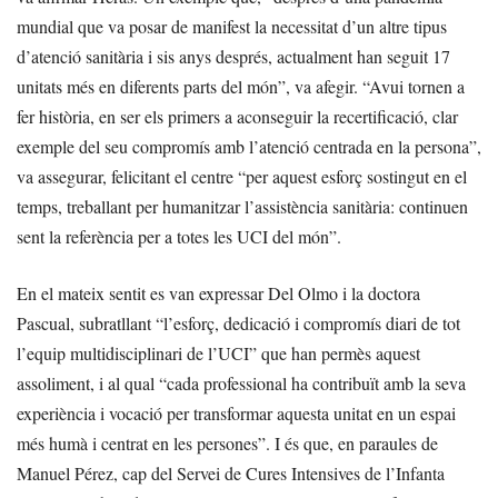
mundial que va posar de manifest la necessitat d’un altre tipus
d’atenció sanitària i sis anys després, actualment han seguit 17
unitats més en diferents parts del món”, va afegir. “Avui tornen a
fer història, en ser els primers a aconseguir la recertificació, clar
exemple del seu compromís amb l’atenció centrada en la persona”,
va assegurar, felicitant el centre “per aquest esforç sostingut en el
temps, treballant per humanitzar l’assistència sanitària: continuen
sent la referència per a totes les UCI del món”.
En el mateix sentit es van expressar Del Olmo i la doctora
Pascual, subratllant “l’esforç, dedicació i compromís diari de tot
l’equip multidisciplinari de l’UCI” que han permès aquest
assoliment, i al qual “cada professional ha contribuït amb la seva
experiència i vocació per transformar aquesta unitat en un espai
més humà i centrat en les persones”. I és que, en paraules de
Manuel Pérez, cap del Servei de Cures Intensives de l’Infanta