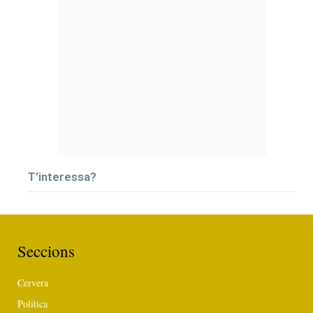
T’interessa?
Seccions
Cervera
Política