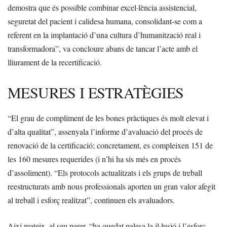
demostra que és possible combinar excel·lència assistencial,
seguretat del pacient i calidesa humana, consolidant-se com a
referent en la implantació d’una cultura d’humanització real i
transformadora”, va concloure abans de tancar l’acte amb el
lliurament de la recertificació.
MESURES I ESTRATÈGIES
“El grau de compliment de les bones pràctiques és molt elevat i
d’alta qualitat”, assenyala l’informe d’avaluació del procés de
renovació de la certificació; concretament, es compleixen 151 de
les 160 mesures requerides (i n’hi ha sis més en procés
d’assoliment). “Els protocols actualitzats i els grups de treball
reestructurats amb nous professionals aporten un gran valor afegit
al treball i esforç realitzat”, continuen els avaluadors.
Així mateix, al seu parer, “ha quedat palesa la il·lusió i l’esforç