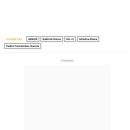
ETIQUETAS
AENOR
Gabriel Heras
HU-CI
Infanta Elena
Pedro Fernández García
- Publicitat -