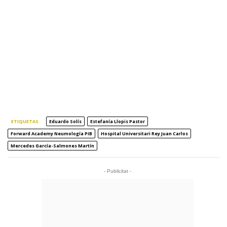
ETIQUETAS
Eduardo Solís
Estefanía Llopis Pastor
Forward Academy Neumología PIB
Hospital Universitari Rey Juan Carlos
Mercedes García-Salmones Martín
- Publicitat -