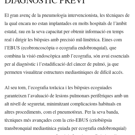
El gran avenç de la pneumologia intervencionista, les tècniques de
la qual encara no estan implantades en molts hospitals de l’àmbit
estatal, rau en la seva capacitat per obtenir informació en temps
real i dirigir les biòpsies amb precisió mil·limètrica. Eines com
l’EBUS (ecobroncoscòpia o ecografia endobronquial), que
combina la visió endoscòpica amb l’ecografia, són avui essencials
per al diagnòstic i l’estadificació del càncer de pulmó, ja que
permeten visualitzar estructures mediastíniques de difícil accés.
Al seu torn, l’ecografia toràcica i les biòpsies ecoguiades
garanteixen l’avaluació de lesions pulmonars perifèriques amb un
alt nivell de seguretat, minimitzant complicacions habituals en
altres procediments, com el pneumotòrax. Per la seva banda,
tècniques més avançades com la crio-EBUS (criobiòpsia
transbronquial mediastínica guiada per ecografia endobronquial)