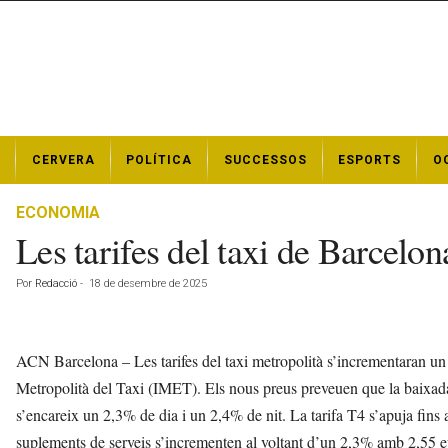
N
CERVERA
POLÍTICA
SUCCESSOS
ESPORTS
O
o
t
í
ECONOMIA
c
Les tarifes del taxi de Barcelo
i
e
Por
Redacció
-
18 de desembre de 2025
s
d
e
C
ACN Barcelona – Les tarifes del taxi metropolità s’incrementaran un
e
Metropolità del Taxi (IMET). Els nous preus preveuen que la baixada
r
s’encareix un 2,3% de dia i un 2,4% de nit. La tarifa T4 s’apuja fins a
v
e
suplements de serveis s’incrementen al voltant d’un 2,3% amb 2,55 eur