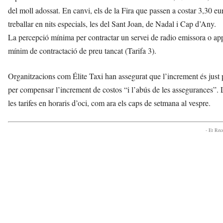
r
del moll adossat. En canvi, els de la Fira que passen a costar 3,30 
a
treballar en nits especials, les del Sant Joan, de Nadal i Cap d’Any.
a
La percepció mínima per contractar un servei de radio emissora o ap
v
u
mínim de contractació de preu tancat (Tarifa 3).
i
Organitzacions com Élite Taxi han assegurat que l’increment és just p
per compensar l’increment de costos “i l’abús de les assegurances”. L
les tarifes en horaris d’oci, com ara els caps de setmana al vespre.
- Et Re