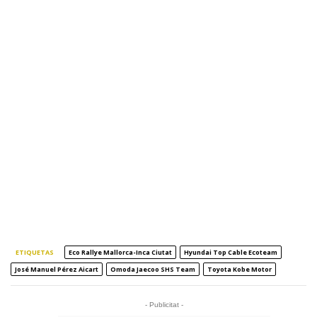
ETIQUETAS
Eco Rallye Mallorca-Inca Ciutat
Hyundai Top Cable Ecoteam
José Manuel Pérez Aicart
Omoda Jaecoo SHS Team
Toyota Kobe Motor
- Publicitat -