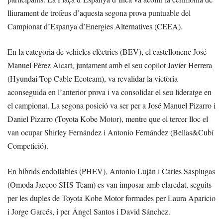
lliurament de trofeus d’aquesta segona prova puntuable del
Campionat d’Espanya d’Energies Alternatives (CEEA).
En la categoria de vehicles elèctrics (BEV), el castellonenc José
Manuel Pérez Aicart, juntament amb el seu copilot Javier Herrera
(Hyundai Top Cable Ecoteam), va revalidar la victòria
aconseguida en l’anterior prova i va consolidar el seu lideratge en
el campionat. La segona posició va ser per a José Manuel Pizarro i
Daniel Pizarro (Toyota Kobe Motor), mentre que el tercer lloc el
van ocupar Shirley Fernández i Antonio Fernández (Bellas&Cubí
Competició).
En híbrids endollables (PHEV), Antonio Luján i Carles Sasplugas
(Omoda Jaecoo SHS Team) es van imposar amb claredat, seguits
per les duples de Toyota Kobe Motor formades per Laura Aparicio
i Jorge Garcés, i per Ángel Santos i David Sánchez.