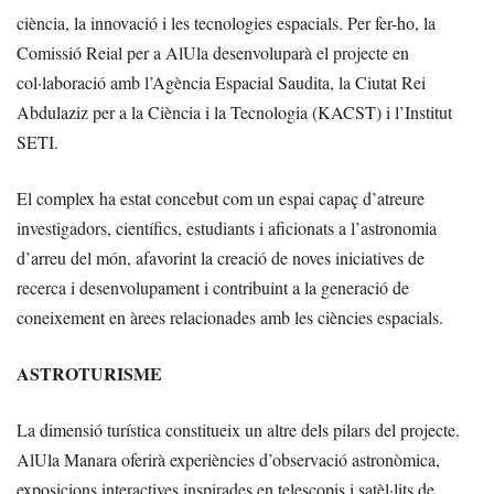
ciència, la innovació i les tecnologies espacials. Per fer-ho, la
Comissió Reial per a AlUla desenvoluparà el projecte en
col·laboració amb l’Agència Espacial Saudita, la Ciutat Rei
Abdulaziz per a la Ciència i la Tecnologia (KACST) i l’Institut
SETI.
El complex ha estat concebut com un espai capaç d’atreure
investigadors, científics, estudiants i aficionats a l’astronomia
d’arreu del món, afavorint la creació de noves iniciatives de
recerca i desenvolupament i contribuint a la generació de
coneixement en àrees relacionades amb les ciències espacials.
ASTROTURISME
La dimensió turística constitueix un altre dels pilars del projecte.
AlUla Manara oferirà experiències d’observació astronòmica,
exposicions interactives inspirades en telescopis i satèl·lits de