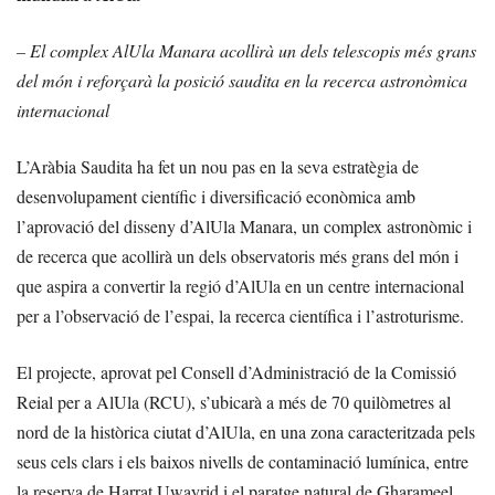
– El complex AlUla Manara acollirà un dels telescopis més grans
del món i reforçarà la posició saudita en la recerca astronòmica
internacional
L’Aràbia Saudita ha fet un nou pas en la seva estratègia de
desenvolupament científic i diversificació econòmica amb
l’aprovació del disseny d’AlUla Manara, un complex astronòmic i
de recerca que acollirà un dels observatoris més grans del món i
que aspira a convertir la regió d’AlUla en un centre internacional
per a l’observació de l’espai, la recerca científica i l’astroturisme.
El projecte, aprovat pel Consell d’Administració de la Comissió
Reial per a AlUla (RCU), s’ubicarà a més de 70 quilòmetres al
nord de la històrica ciutat d’AlUla, en una zona caracteritzada pels
seus cels clars i els baixos nivells de contaminació lumínica, entre
la reserva de Harrat Uwayrid i el paratge natural de Gharameel.