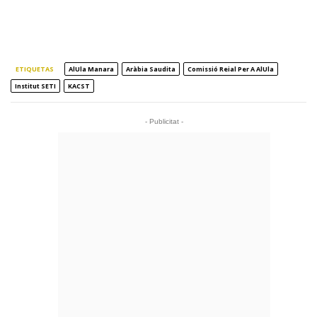
ETIQUETAS
AlUla Manara
Aràbia Saudita
Comissió Reial Per A AlUla
Institut SETI
KACST
- Publicitat -