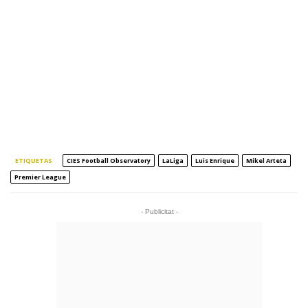
ETIQUETAS
CIES Football Observatory
LaLiga
Luis Enrique
Mikel Arteta
Premier League
- Publicitat -