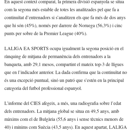
En aquest context comparat, la primera divisió espanyola se situa
com la segona més estable de totes les analitzades pel que fa a
continuïtat d’entrenadors si s’analitzen els que fa més de dos anys
que hi són (45%), només per darrere de Noruega (56,3%) i cinc
punts per sobre de la Premier League (40%).
LALIGA EA SPORTS ocupa igualment la segona posició en el
rànquing de mitjana de permanència dels entrenadors a la
banqueta, amb 29,1 mesos, compartint el mateix top-3 de lligues
que en l’indicador anterior. La dada confirma que la continuïtat no
és una excepció puntual, sinó un patró que s’estén en la principal
categoria del futbol professional espanyol.
L’informe del CIES afegeix, a més, una radiografia sobre l’edat
dels entrenadors. La mitjana global se situa en 49,5 anys, amb
màxims com el de Bulgària (55,6 anys i sense tècnics menors de
40) i mínims com Suècia (43,5 anys). En aquest apartat, LALIGA