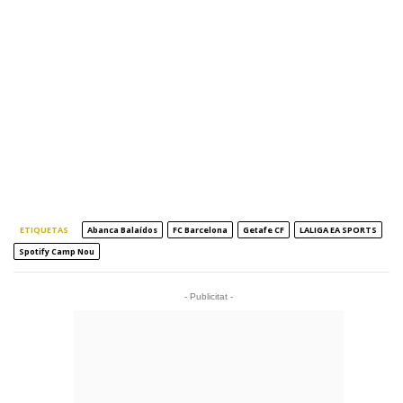
ETIQUETAS
Abanca Balaídos
FC Barcelona
Getafe CF
LALIGA EA SPORTS
Spotify Camp Nou
- Publicitat -