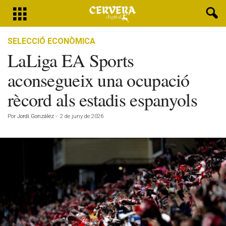
SELECCIÓ ECONÒMICA
LaLiga EA Sports
aconsegueix una ocupació
rècord als estadis espanyols
Por
Jordi González
-
2 de juny de 2026