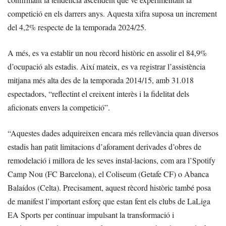
competició en els darrers anys. Aquesta xifra suposa un increment
del 4,2% respecte de la temporada 2024/25.
A més, es va establir un nou rècord històric en assolir el 84,9%
d’ocupació als estadis. Així mateix, es va registrar l’assistència
mitjana més alta des de la temporada 2014/15, amb 31.018
espectadors, “reflectint el creixent interès i la fidelitat dels
aficionats envers la competició”.
“Aquestes dades adquireixen encara més rellevància quan diversos
estadis han patit limitacions d’aforament derivades d’obres de
remodelació i millora de les seves instal·lacions, com ara l’Spotify
Camp Nou (FC Barcelona), el Coliseum (Getafe CF) o Abanca
Balaídos (Celta). Precisament, aquest rècord històric també posa
de manifest l’important esforç que estan fent els clubs de LaLiga
EA Sports per continuar impulsant la transformació i