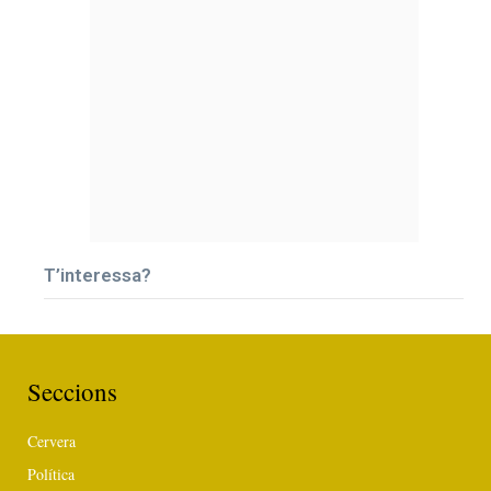
T’interessa?
Seccions
Cervera
Política