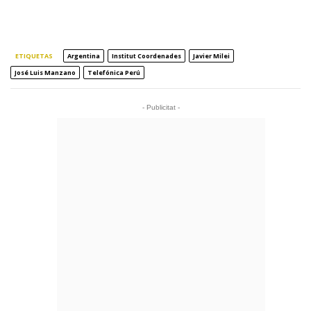
ETIQUETAS
Argentina
Institut Coordenades
Javier Milei
José Luis Manzano
Telefónica Perú
- Publicitat -