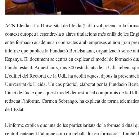
ACN Lleida – La Universitat de Lleida (UdL) vol potenciar la formació 
context europeu i estendre-la a altres titulacions més enllà de les En
entre formació acadèmica i contractes amb empreses al nou grau previ
informe que publica la Fundació Bertelsmann, organització sense ànim 
Espanya. El document se centra en explicar el model de formació dual d
l’àmbit estatal. Aquest curs, uns 300 estudiants de la UdL reben aqu
L’edifici del Rectorat de la UdL ha acollit aquest dijous la presentació
Universitat de Lleida. Un cas pràctic’, elaborat per la Fundació Bert
l’inici de l’acte que aquest model demostra “el compromís de la UdL 
redactat l’informe, Carmen Sebrango, ha explicat de forma telemàtica 
de l’Estat”.
L’informe explica que una de les particularitats de la formació dual q
central, entenent l’alumne com un treballador en formació”. També d