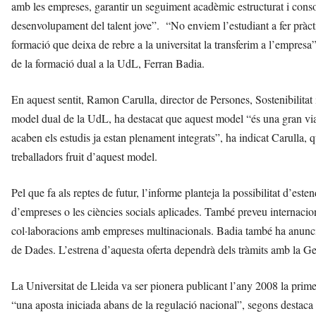
amb les empreses, garantir un seguiment acadèmic estructurat i con
desenvolupament del talent jove”. “No enviem l’estudiant a fer pràctiq
formació que deixa de rebre a la universitat la transferim a l’empresa
de la formació dual a la UdL, Ferran Badia.
En aquest sentit, Ramon Carulla, director de Persones, Sostenibilitat
model dual de la UdL, ha destacat que aquest model “és una gran via 
acaben els estudis ja estan plenament integrats”, ha indicat Carulla,
treballadors fruit d’aquest model.
Pel que fa als reptes de futur, l’informe planteja la possibilitat d’est
d’empreses o les ciències socials aplicades. També preveu internaciona
col·laboracions amb empreses multinacionals. Badia també ha anunci
de Dades. L’estrena d’aquesta oferta dependrà dels tràmits amb la Gen
La Universitat de Lleida va ser pionera publicant l’any 2008 la primer
“una aposta iniciada abans de la regulació nacional”, segons destaca