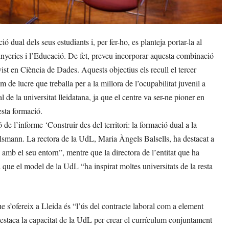
dual dels seus estudiants i, per fer-ho, es planteja portar-la al
ginyeries i l’Educació. De fet, preveu incorporar aquesta combinació
st en Ciència de Dades. Aquests objectius els recull el tercer
de lucre que treballa per a la millora de l’ocupabilitat juvenil a
e la universitat lleidatana, ja que el centre va ser-ne pioner en
esta formació.
 de l’informe ‘Construir des del territori: la formació dual a la
elsmann. La rectora de la UdL, Maria Àngels Balsells, ha destacat a
amb el seu entorn”, mentre que la directora de l’entitat que ha
que el model de la UdL “ha inspirat moltes universitats de la resta
ue s’ofereix a Lleida és “l’ús del contracte laboral com a element
estaca la capacitat de la UdL per crear el currículum conjuntament