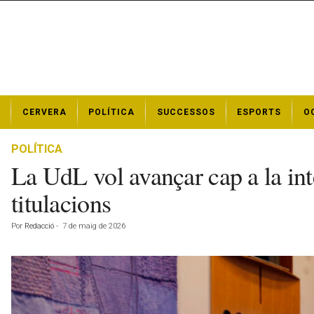
N
CERVERA
POLÍTICA
SUCCESSOS
ESPORTS
O
o
t
í
POLÍTICA
c
La UdL vol avançar cap a la inte
i
e
titulacions
s
d
Por
Redacció
-
7 de maig de 2026
e
C
e
r
v
e