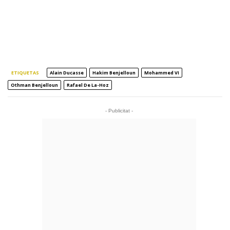
ETIQUETAS
Alain Ducasse
Hakim Benjelloun
Mohammed VI
Othman Benjelloun
Rafael De La-Hoz
- Publicitat -