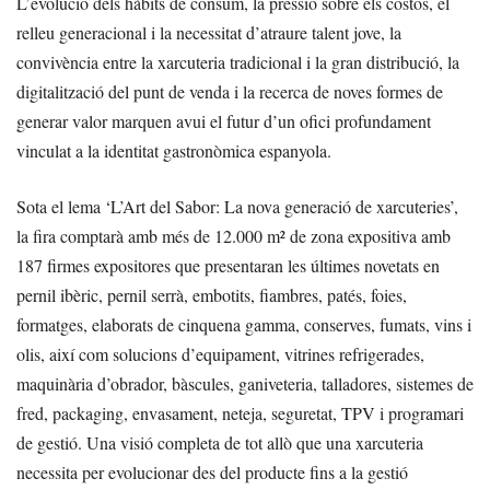
L’evolució dels hàbits de consum, la pressió sobre els costos, el
relleu generacional i la necessitat d’atraure talent jove, la
convivència entre la xarcuteria tradicional i la gran distribució, la
digitalització del punt de venda i la recerca de noves formes de
generar valor marquen avui el futur d’un ofici profundament
vinculat a la identitat gastronòmica espanyola.
Sota el lema ‘L’Art del Sabor: La nova generació de xarcuteries’,
la fira comptarà amb més de 12.000 m² de zona expositiva amb
187 firmes expositores que presentaran les últimes novetats en
pernil ibèric, pernil serrà, embotits, fiambres, patés, foies,
formatges, elaborats de cinquena gamma, conserves, fumats, vins i
olis, així com solucions d’equipament, vitrines refrigerades,
maquinària d’obrador, bàscules, ganiveteria, talladores, sistemes de
fred, packaging, envasament, neteja, seguretat, TPV i programari
de gestió. Una visió completa de tot allò que una xarcuteria
necessita per evolucionar des del producte fins a la gestió