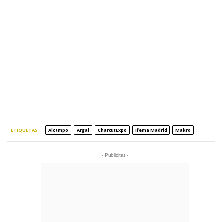
ETIQUETAS
Alcampo
Argal
CharcutExpo
Ifema Madrid
Makro
- Publicitat -