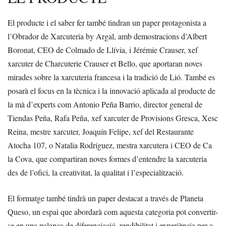
El producte i el saber fer també tindran un paper protagonista a
l’Obrador de Xarcuteria by Argal, amb demostracions d’Albert
Boronat, CEO de Colmado de Llívia, i Jérémie Crauser, xef
xarcuter de Charcuterie Crauser et Bello, que aportaran noves
mirades sobre la xarcuteria francesa i la tradició de Lió. També es
posarà el focus en la tècnica i la innovació aplicada al producte de
la mà d’experts com Antonio Peña Barrio, director general de
Tiendas Peña, Rafa Peña, xef xarcuter de Provisions Gresca, Xesc
Reina, mestre xarcuter, Joaquín Felipe, xef del Restaurante
Atocha 107, o Natalia Rodríguez, mestra xarcutera i CEO de Ca
la Cova, que compartiran noves formes d’entendre la xarcuteria
des de l’ofici, la creativitat, la qualitat i l’especialització.
El formatge també tindrà un paper destacat a través de Planeta
Queso, un espai que abordarà com aquesta categoria pot convertir-
se en una palanca de diferenciació, rendibilitat i experiència per a